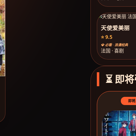
天使爱美丽
⭐ 9.5
💎 必看 · 浪漫经典
法国 · 喜剧
⏳ 即将
即将