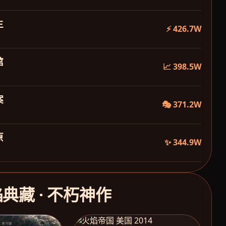
生
⚡ 426.7W
馆
📈 398.5W
案
🎭 371.2W
原
✨ 344.9W
焰典藏 · 不朽神作