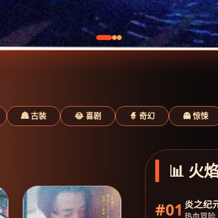
🏯 古装
😂 喜剧
🧙 奇幻
👻 惊悚
📊 火
炎之纪
#01
热血冒险