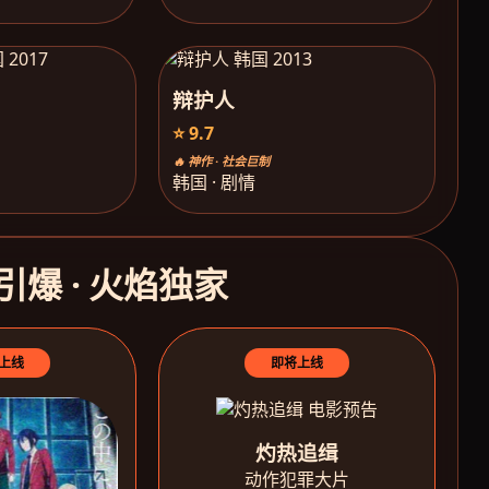
辩护人
⭐ 9.7
🔥 神作 · 社会巨制
韩国 · 剧情
引爆 · 火焰独家
上线
即将上线
灼热追缉
动作犯罪大片