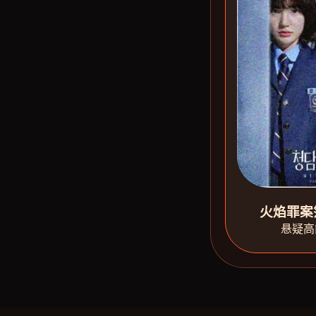
火焰罪案
悬疑高