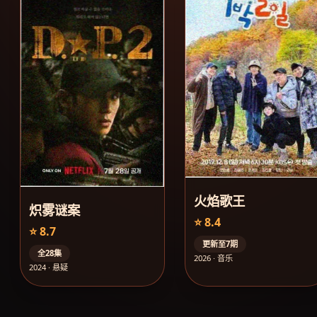
火焰歌王
炽雾谜案
⭐ 8.4
⭐ 8.7
更新至7期
全28集
2026 · 音乐
2024 · 悬疑