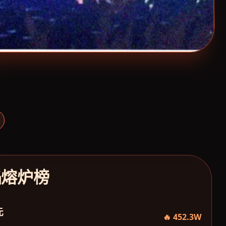
焰熔炉榜
元
🔥 452.3W