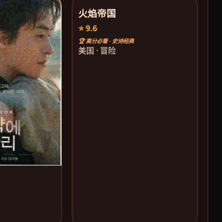
火焰帝国
⭐ 9.6
🏆 高分必看 · 史诗经典
美国 · 冒险