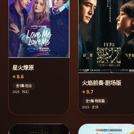
星火燎原
⭐ 8.6
火焰前奏·剧场版
全1集·杜比
⭐ 9.7
2025 · 科幻
全1集·特别篇
2023 · 史诗