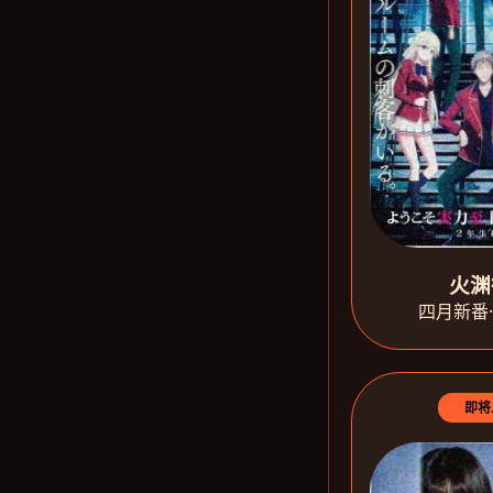
火渊
四月新番
即将