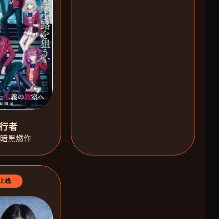
行者
·暗黑燃作
上线