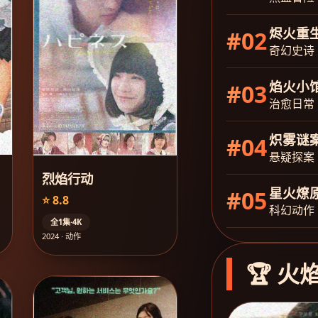
烬火重
#02
奇幻史诗
焰火小
#03
治愈日常
炽雾谜
#04
悬疑探案
烈焰行动
星火燎
#05
⭐ 8.8
科幻动作
全1集·4K
2024 · 动作
🏆 火