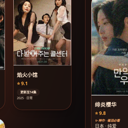
焰火小馆
⭐ 9.1
更新至14集
2025 · 日常
绯炎樱华
⭐ 9.8
✨ 神作 · 催泪必看
日本 · 纯爱