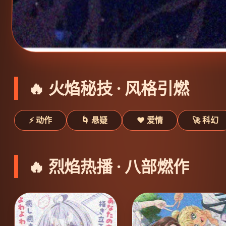
🔥 火焰秘技 · 风格引燃
⚡ 动作
🌀 悬疑
❤️ 爱情
🚀 科幻
🔥 烈焰热播 · 八部燃作